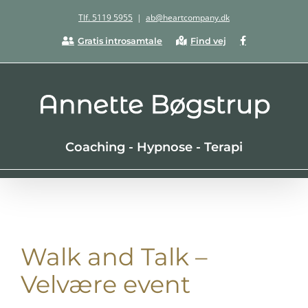
Skip
Tlf. 5119 5955
|
ab@heartcompany.dk
to
Facebook
Gratis introsamtale
Find vej
content
Coaching - Hypnose - Terapi
Walk and Talk –
Velvære event