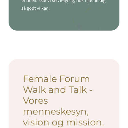
et uheld skal vi selvfølgelig, nok hjælpe dig
så godt vi kan.
Female Forum
Walk and Talk -
Vores
menneskesyn,
vision og mission.