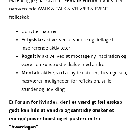
Pia Rix og jeg har skabt et
Female-Forum
, hvor vi i et
nærværende WALK & TALK & VELVÆR & EVENT
fælleskab:
Udnytter naturen
Er
fysiske
aktive, ved at vandre og deltage i
inspirerende aktiviteter.
Kognitiv
aktive, ved at modtage ny inspiration og
være i en konstruktiv dialog med andre.
Mentalt
aktive, ved at nyde naturen, bevægelsen,
nærværet, muligheden for refleksion, stille
stunder og udvikling.
Et Forum for Kvinder, der i et værdigt fællesskab
godt kan lide at vandre og samtidig ønsker et
energi/ power boost og et pusterum fra
”hverdagen”.