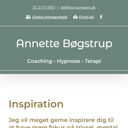
Skip
Tlf. 5119 5955
|
ab@heartcompany.dk
to
Facebook
Gratis introsamtale
Find vej
content
Coaching - Hypnose - Terapi
Inspiration
Jeg vil meget gerne inspirere dig til
at have mere fokus på trivsel, mental