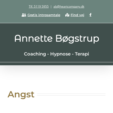
Skip
Tlf. 5119 5955
|
ab@heartcompany.dk
to
Facebook
Gratis introsamtale
Find vej
content
Coaching - Hypnose - Terapi
Angst