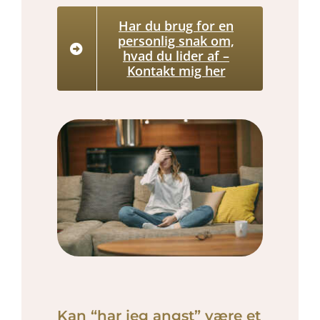
Har du brug for en
personlig snak om,
hvad du lider af –
Kontakt mig her
Kan “har jeg angst” være et