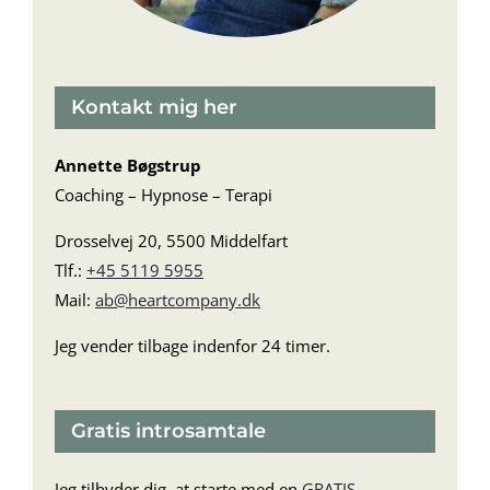
Kontakt mig her
Annette Bøgstrup
Coaching – Hypnose – Terapi
Drosselvej 20, 5500 Middelfart
Tlf.:
+45 5119 5955
Mail:
ab@heartcompany.dk
Jeg vender tilbage indenfor 24 timer.
Gratis introsamtale
Jeg tilbyder dig, at starte med en
GRATIS