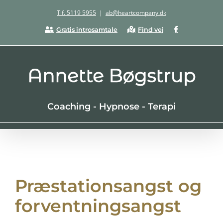
Skip
Tlf. 5119 5955
|
ab@heartcompany.dk
to
Facebook
Gratis introsamtale
Find vej
content
Coaching - Hypnose - Terapi
Præstationsangst og
forventningsangst