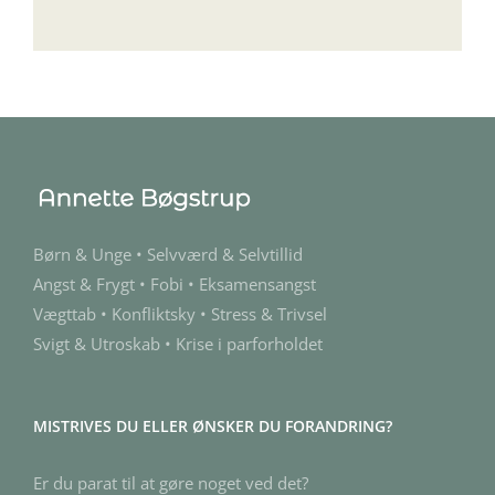
Børn & Unge • Selvværd & Selvtillid
Angst & Frygt • Fobi • Eksamensangst
Vægttab • Konfliktsky • Stress & Trivsel
Svigt & Utroskab • Krise i parforholdet
MISTRIVES DU ELLER ØNSKER DU FORANDRING?
Er du parat til at gøre noget ved det?