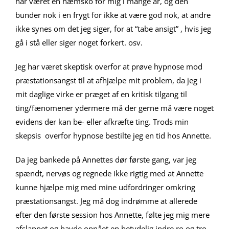
har været en hæmsko for mig i mange år, og den
bunder nok i en frygt for ikke at være god nok, at andre
ikke synes om det jeg siger, for at “tabe ansigt” , hvis jeg
gå i stå eller siger noget forkert. osv.
Jeg har været skeptisk overfor at prøve hypnose mod
præstationsangst til at afhjælpe mit problem, da jeg i
mit daglige virke er præget af en kritisk tilgang til
ting/fænomener ydermere må der gerne må være noget
evidens der kan be- eller afkræfte ting. Trods min
skepsis overfor hypnose bestilte jeg en tid hos Annette.
Da jeg bankede på Annettes dør første gang, var jeg
spændt, nervøs og regnede ikke rigtig med at Annette
kunne hjælpe mig med mine udfordringer omkring
præstationsangst. Jeg må dog indrømme at allerede
efter den første session hos Annette, følte jeg mig mere
afslappet og havde opnået en betydelig indre ro og tro