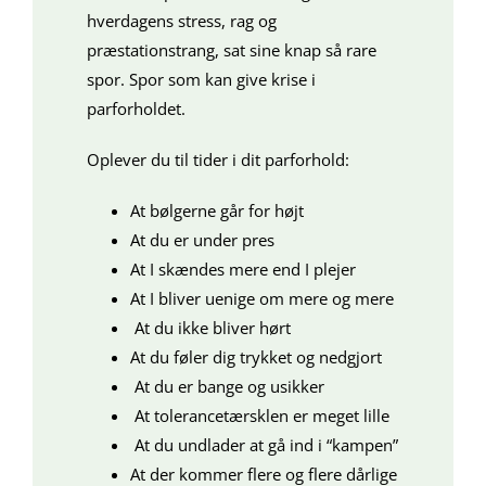
hverdagens stress, rag og
præstationstrang, sat sine knap så rare
spor. Spor som kan give krise i
parforholdet.
Oplever du til tider i dit parforhold:
At bølgerne går for højt
At du er under pres
At I skændes mere end I plejer
At I bliver uenige om mere og mere
At du ikke bliver hørt
At du føler dig trykket og nedgjort
At du er bange og usikker
At tolerancetærsklen er meget lille
At du undlader at gå ind i “kampen”
At der kommer flere og flere dårlige