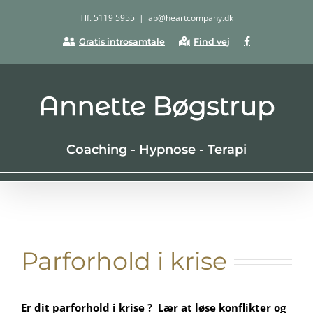
Skip
Tlf. 5119 5955
|
ab@heartcompany.dk
to
Facebook
Gratis introsamtale
Find vej
content
Coaching - Hypnose - Terapi
Parforhold i krise
Er dit parforhold i krise ? Lær at løse konflikter og