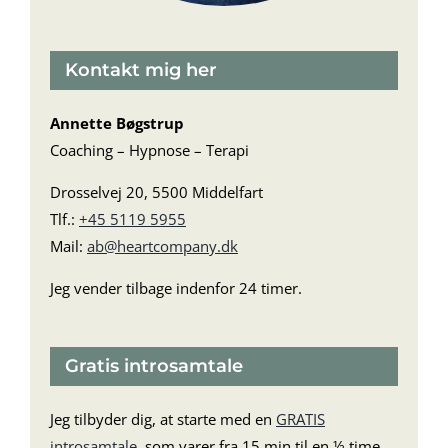
Kontakt mig her
Annette Bøgstrup
Coaching – Hypnose – Terapi
Drosselvej 20, 5500 Middelfart
Tlf.:
+45 5119 5955
Mail:
ab@heartcompany.dk
Jeg vender tilbage indenfor 24 timer.
Gratis introsamtale
Jeg tilbyder dig, at starte med en
GRATIS
introsamtale
, som varer fra 15 min til en ½ time,