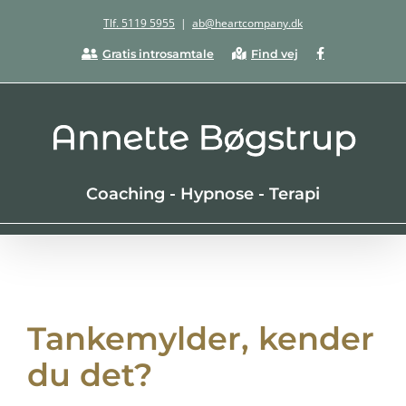
Skip
Tlf. 5119 5955
|
ab@heartcompany.dk
to
Facebook
Gratis introsamtale
Find vej
content
Coaching - Hypnose - Terapi
Tankemylder, kender
du det?