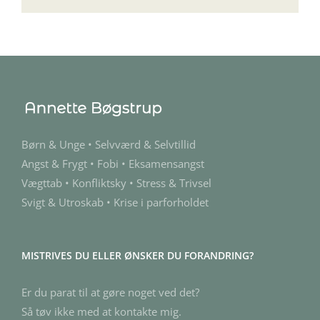
Børn & Unge • Selvværd & Selvtillid
Angst & Frygt • Fobi • Eksamensangst
Vægttab • Konfliktsky • Stress & Trivsel
Svigt & Utroskab • Krise i parforholdet
MISTRIVES DU ELLER ØNSKER DU FORANDRING?
Er du parat til at gøre noget ved det?
Så tøv ikke med at kontakte mig.